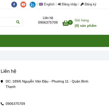
English
Đăng nhập
Đăng ký
Liên hệ
Giỏ hàng
0906375709
0
(
0
) sản phẩm
Liên hệ
DC: 189/6 Nguyễn Văn Đậu - Phường 11 - Quận Bình 
Thạnh
0906375709