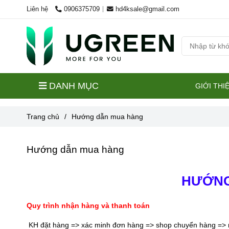
Liên hệ
0906375709
hd4ksale@gmail.com
DANH MỤC
GIỚI THI
Trang chủ
/
Hướng dẫn mua hàng
Hướng dẫn mua hàng
HƯỚNG
Quy trình nhận hàng và thanh toán
KH đặt hàng => xác minh đơn hàng => shop chuyển hàng => n