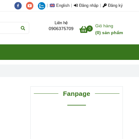
English
Đăng nhập
Đăng ký
Liên hệ
Giỏ hàng
0906375709
0
(
0
) sản phẩm
Fanpage