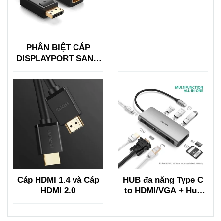
PHÂN BIỆT CÁP
DISPLAYPORT SANG
HDMI VỚI HDMI SANG
DISPLAYPORT
Cáp HDMI 1.4 và Cáp
HUB đa năng Type C
HDMI 2.0
to HDMI/VGA + Hub
USB 3.0, Lan, TF/SF
Ugreen