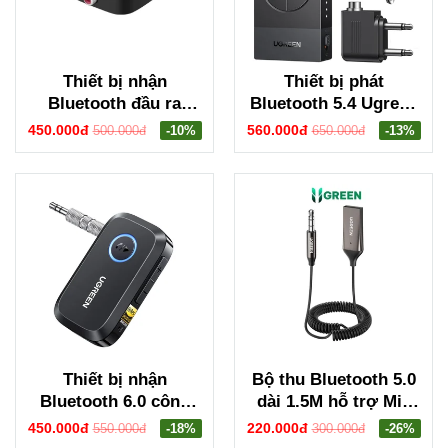
Thiết bị nhận
Thiết bị phát
Bluetooth đầu ra
Bluetooth 5.4 Ugreen
3.5mm và hoa sen
65706 BT305
450.000đ
560.000đ
500.000đ
-10%
650.000đ
-13%
Ugreen 30445 CM123
Thiết bị nhận
Bộ thu Bluetooth 5.0
Bluetooth 6.0 công
dài 1.5M hỗ trợ Mic
suất Bluetooth hỗ trợ
cổng 3.5mm Ugreen
450.000đ
220.000đ
550.000đ
-18%
300.000đ
-26%
Hi-Res LDAC đầu ra
70601