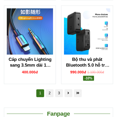
Cáp chuyển Lighting
Bộ thu và phát
sang 3.5mm dài 1m
Bluetooth 5.0 hỗ trợ
Ugreen 70509
APTX Ugreen 70158
400.000đ
990.000đ
1.100.000đ
-10%
1
2
3
Fanpage