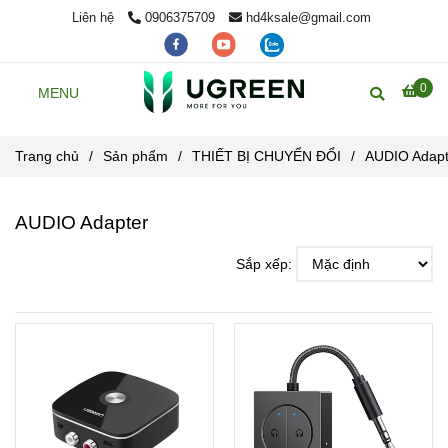
Liên hệ
0906375709
hd4ksale@gmail.com
0
MENU
Trang chủ
/
Sản phẩm
/
THIẾT BỊ CHUYỂN ĐỔI
/
AUDIO Adapt
AUDIO Adapter
Sắp xếp: