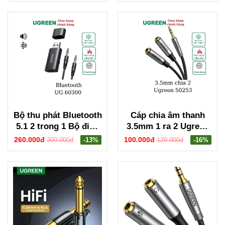
3.5mm Ugreen 55546
Bộ thu phát Bluetooth
Cáp chia âm thanh
5.1 2 trong 1 Bộ điều
3.5mm 1 ra 2 Ugreen
hợp Bluetooth không
50253
260.000đ
100.000đ
300.000đ
-13%
120.000đ
-16%
dây Ugreen 60300