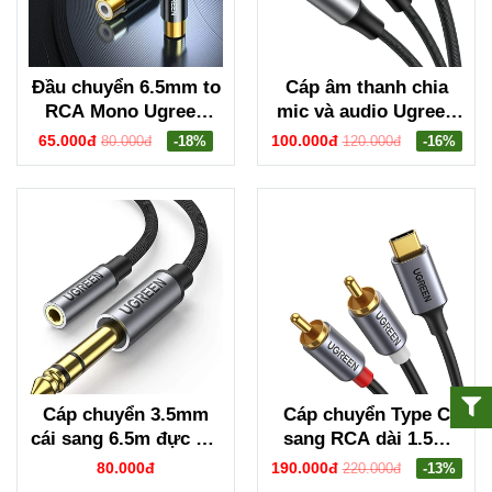
Đầu chuyển 6.5mm to
Cáp âm thanh chia
RCA Mono Ugreen
mic và audio Ugreen
80731
50254
65.000đ
100.000đ
80.000đ
-18%
120.000đ
-16%
Cáp chuyển 3.5mm
Cáp chuyển Type C
cái sang 6.5m đực dài
sang RCA dài 1.5m
25cm Ugreen 20498
Ugreen 20193
80.000đ
190.000đ
220.000đ
-13%