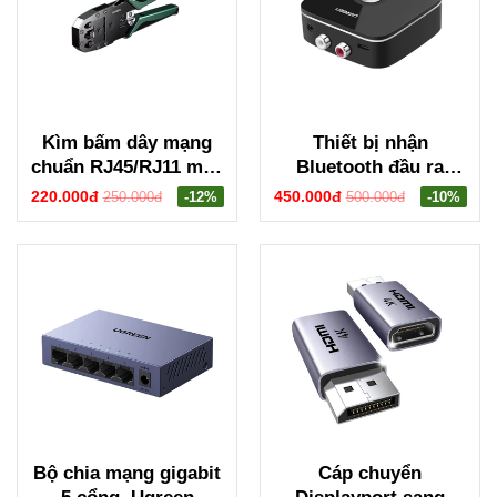
Kìm bấm dây mạng
Thiết bị nhận
chuẩn RJ45/RJ11 màu
Bluetooth đầu ra
xanh đen Ugreen
3.5mm và hoa sen
220.000đ
450.000đ
250.000đ
-12%
500.000đ
-10%
35971 NW304
Ugreen 30445 CM123
Bộ chia mạng gigabit
Cáp chuyển