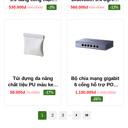
2.5Gbps Network
65706 BT305
530.000đ
560.000đ
550.000đ
-3%
650.000đ
-13%
Adapter Ugreen 25051
CM648
Túi đựng đa năng
Bộ chia mạng gigabit
chất liệu PU màu kem
6 cổng hỗ trợ POE
Ugreen 55954
Ugreen 35371 CM741
58.000đ
1.100.000đ
70.000đ
-17%
1.500.000đ
-26%
...
1
2
3