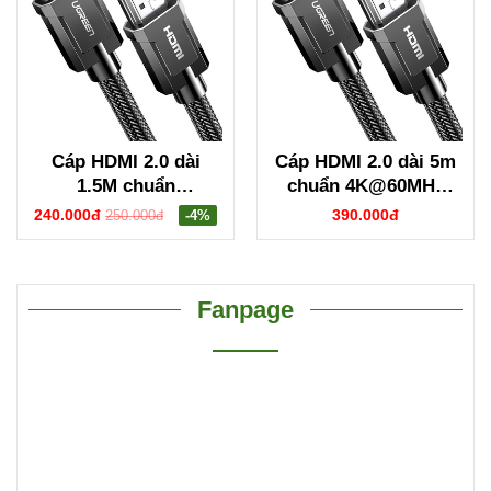
Cáp HDMI 2.0 dài
Cáp HDMI 2.0 dài 5m
1.5M chuẩn
chuẩn 4K@60MHz
4K@60MHz Ugreen
Ugreen 70326
240.000đ
390.000đ
250.000đ
-4%
70323
Fanpage