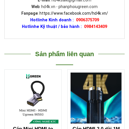
Web
: hd4k.vn - phanphoiugreen.com
Fanpage
:
https://www.facebook.com/hd4k.vn/
Hotlinhe Kinh doanh :
0906375709
Hotlinhe Kỹ thuật / bảo hành :
0984143409
Sản phẩm liên quan
Cáp Mini HDMI to
Cáp HDMI 2.0 dài 1M