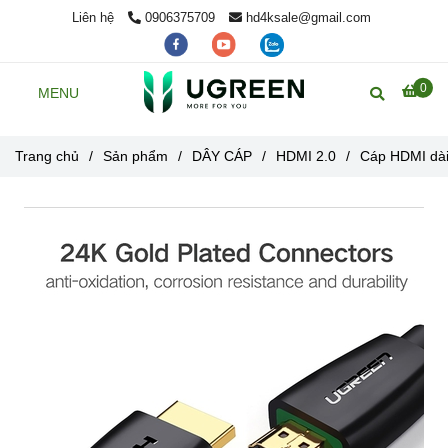
Liên hệ
0906375709
hd4ksale@gmail.com
0
MENU
Trang chủ
/
Sản phẩm
/
DÂY CÁP
/
HDMI 2.0
/
Cáp HDMI dài