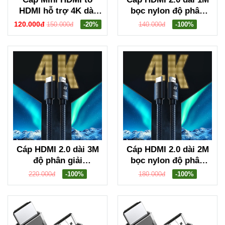
HDMI hỗ trợ 4K dài
bọc nylon độ phân
15cm Ugreen 90593
giải 4K@60Hz Ugreen
120.000đ
150.000đ
-20%
140.000đ
-100%
30999
Cáp HDMI 2.0 dài 3M
Cáp HDMI 2.0 dài 2M
độ phân giải
bọc nylon độ phân
4K@60Hz Ugreen
giải 4K@60Hz Ugreen
220.000đ
-100%
180.000đ
-100%
40102
40101