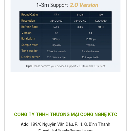
CÔNG TY TNHH THƯƠNG MẠI CÔNG NGHỆ KTC
Add
: 189/6 Nguyễn Văn Đậu, P.11, Q. Bình Thạnh
E-mail
: hd4ksale@gmail.com