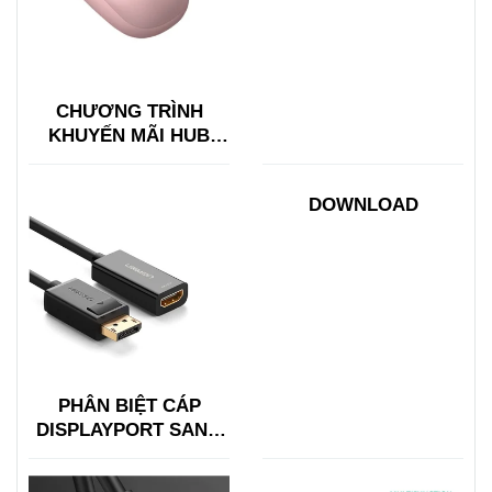
CHƯƠNG TRÌNH
KHUYẾN MÃI HUB
TYPE C ĐA NĂNG
15600 + 15601
DOWNLOAD
PHÂN BIỆT CÁP
DISPLAYPORT SANG
HDMI VỚI HDMI SANG
DISPLAYPORT