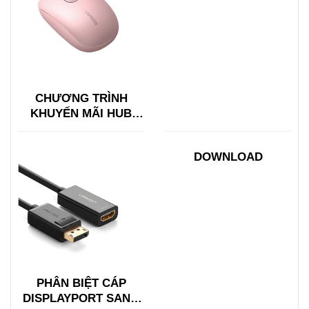
TYPE C ĐA NĂNG
15600 + 15601
CHƯƠNG TRÌNH
KHUYẾN MÃI HUB
TYPE C ĐA NĂNG
15600 + 15601
DOWNLOAD
PHÂN BIỆT CÁP
DISPLAYPORT SANG