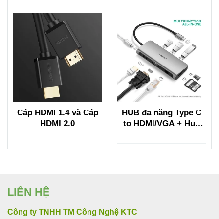
HDMI VỚI HDMI SANG
DISPLAYPORT
Cáp HDMI 1.4 và Cáp
HUB đa năng Type C
HDMI 2.0
to HDMI/VGA + Hub
USB 3.0, Lan, TF/SF
Ugreen
LIÊN HỆ
Công ty TNHH TM Công Nghệ KTC