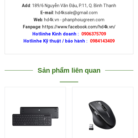
Add
: 189/6 Nguyễn Văn Đậu, P.11, Q. Bình Thạnh
E-mail
: hd4ksale@gmail.com
Web
: hd4k.vn - phanphoiugreen.com
Fanpage
:
https://www.facebook.com/hd4k.vn/
Hotlinhe Kinh doanh :
0906375709
Hotlinhe Kỹ thuật / bảo hành :
0984143409
Sản phẩm liên quan