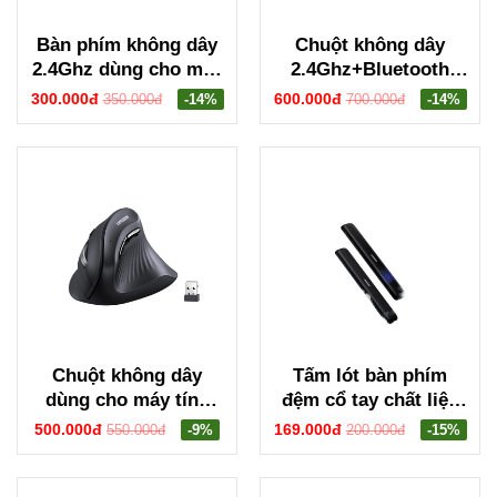
Bàn phím không dây
Chuột không dây
2.4Ghz dùng cho máy
2.4Ghz+Bluetooth
tính + laptop màu đen
dùng cho máy tính +
300.000đ
600.000đ
350.000đ
-14%
700.000đ
-14%
Ugreen 85050 K331
laptop + chất liệu
nhựa ABS Ugreen
45792
Chuột không dây
Tấm lót bàn phím
dùng cho máy tính
đệm cổ tay chất liệu
laptop Ugreen 25444
cao su (không xốp)
500.000đ
169.000đ
550.000đ
-9%
200.000đ
-15%
màu đen Ugreen
25248