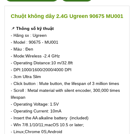
Chuột không dây 2.4G Ugreen 90675 MU001
📌
Thông số kỹ thuật
- Hãng sx : Ugreen
- Model : 90675 - MU001
- Màu : Đen
- Mode:Wireless -2.4 GHz
- Operating Distance:10 m/32.8ft
- DPI:1000/1600/2000/4000 DPI
- 3cm Ultra Slim
- Click button : Mute button, the lifespan of 3 million times
- Scroll : Metal material with silent encoder, 300,000 times
lifespan
- Operating Voltage: 1.5V
- Operating Current: 10mA
- Insert the AA alkaline battery (included)
- WIn 7/8.1/10/11;macOS 10.5 or later;
- Linux;Chrome 0S;Android