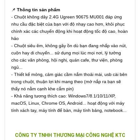
📌
Thông tin sản phẩm
- Chuột không dây 2.4G Ugreen 90675 MU001 đáp ứng
nhu cầu đặc biệt của bạn với độ nhạy cao hơn, khôi phục
chính xác các chuyển động khi hoạt động tốc độ cao, hoàn
hảo
- Chuột siêu êm, không gây ồn dù bạn đang nhấp vào nút,
cuộn hay di chuyển... sử dụng mọi lúc mọi nơi, lý tưởng
cho các văn phòng, hội nghị, quán cafe, thư viện, phòng
ngủ...
- Thiết kế mỏng, cảm giác cầm nắm thoải mái, usb cài bên
trong chuột, thuận lợi khi mang theo (mở nắp ra bạn sẽ
thấy nó nằm cạnh khe cắm pin)
- Khả năng tương thích cao: Windows7/8.1/10/11/XP,
macOS, Linux, Chrome OS, Android... hoạt động với máy
tính xách tay, máy tính để bàn, máy tính bảng, notebook...
CÔNG TY TNHH THƯƠNG MẠI CÔNG NGHỆ KTC