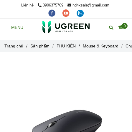
Liên hệ
0906375709
hd4ksale@gmail.com
0
MENU
Trang chủ
/
Sản phẩm
/
PHỤ KIỆN
/
Mouse & Keyboard
/
Ch