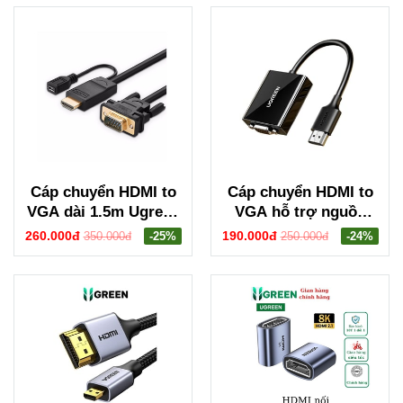
Cáp chuyển HDMI to
Cáp chuyển HDMI to
VGA dài 1.5m Ugreen
VGA hỗ trợ nguồn
30449
Ugreen 90813
260.000đ
190.000đ
350.000đ
-25%
250.000đ
-24%