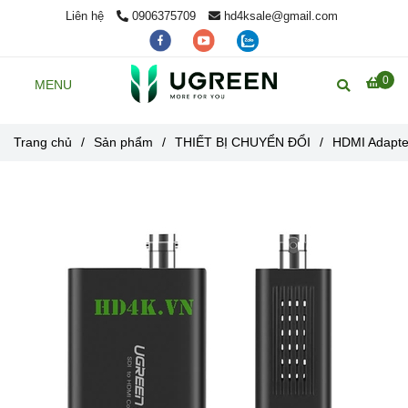
Liên hệ
0906375709
hd4ksale@gmail.com
0
MENU
Trang chủ
/
Sản phẩm
/
THIẾT BỊ CHUYỂN ĐỔI
/
HDMI Adapte