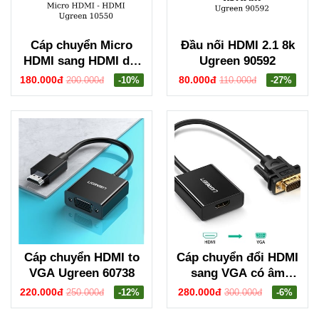
Cáp chuyển Micro
Đầu nối HDMI 2.1 8k
HDMI sang HDMI dài
Ugreen 90592
1m hỗ trợ 4K Ugreen
180.000đ
80.000đ
200.000đ
-10%
110.000đ
-27%
10550
Cáp chuyển HDMI to
Cáp chuyển đổi HDMI
VGA Ugreen 60738
sang VGA có âm
thanh Ugreen 20694
220.000đ
280.000đ
250.000đ
-12%
300.000đ
-6%