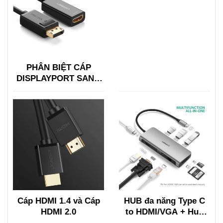
PHÂN BIỆT CÁP
DISPLAYPORT SANG
HDMI VỚI HDMI SANG
DISPLAYPORT
Cáp HDMI 1.4 và Cáp
HUB đa năng Type C
HDMI 2.0
to HDMI/VGA + Hub
USB 3.0, Lan, TF/SF