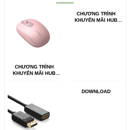
CHƯƠNG TRÌNH
KHUYẾN MÃI HUB
TYPE C ĐA NĂNG
15600 + 15601
CHƯƠNG TRÌNH
KHUYẾN MÃI HUB
TYPE C ĐA NĂNG
15600 + 15601
DOWNLOAD