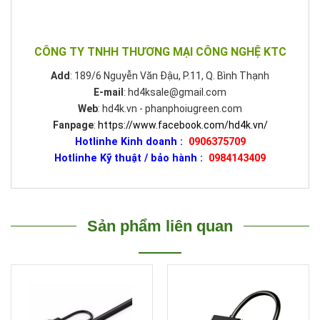
CÔNG TY TNHH THƯƠNG MẠI CÔNG NGHỆ KTC
Add
: 189/6 Nguyễn Văn Đậu, P.11, Q. Bình Thạnh
E-mail
: hd4ksale@gmail.com
Web
: hd4k.vn - phanphoiugreen.com
Fanpage
:
https://www.facebook.com/hd4k.vn/
Hotlinhe Kinh doanh :
0906375709
Hotlinhe Kỹ thuật / bảo hành :
0984143409
Sản phẩm liên quan