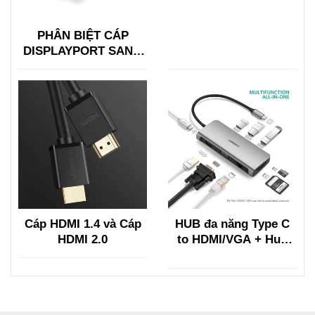
PHÂN BIỆT CÁP
DISPLAYPORT SANG
HDMI VỚI HDMI SANG
DISPLAYPORT
Cáp HDMI 1.4 và Cáp
HUB đa năng Type C
HDMI 2.0
to HDMI/VGA + Hub
USB 3.0, Lan, TF/SF
Ugreen