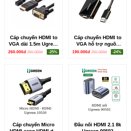
Cáp chuyển HDMI to
Cáp chuyển HDMI to
VGA dài 1.5m Ugreen
VGA hỗ trợ nguồn
30449
Ugreen 90813
260.000đ
190.000đ
350.000đ
-25%
250.000đ
-24%
Cáp chuyển Micro
Đầu nối HDMI 2.1 8k