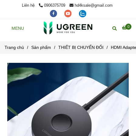
Liên hệ
0906375709
hd4ksale@gmail.com
0
MENU
Trang chủ
/
Sản phẩm
/
THIẾT BỊ CHUYỂN ĐỔI
/
HDMI Adapte