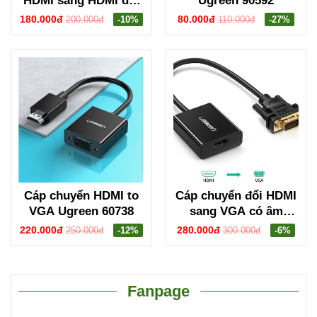
HDMI sang HDMI dài
Ugreen 90592
1m hỗ trợ 4K Ugreen
180.000đ
80.000đ
200.000đ
-10%
110.000đ
-27%
10550
Cáp chuyển HDMI to
Cáp chuyển đổi HDMI
VGA Ugreen 60738
sang VGA có âm
thanh Ugreen 20694
220.000đ
280.000đ
250.000đ
-12%
300.000đ
-6%
Fanpage