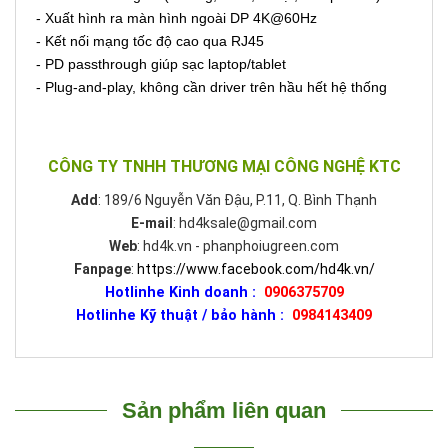
- Xuất hình ra màn hình ngoài DP 4K@60Hz
- Kết nối mạng tốc độ cao qua RJ45
- PD passthrough giúp sạc laptop/tablet
- Plug-and-play, không cần driver trên hầu hết hệ thống
CÔNG TY TNHH THƯƠNG MẠI CÔNG NGHỆ KTC
Add
: 189/6 Nguyễn Văn Đậu, P.11, Q. Bình Thạnh
E-mail
: hd4ksale@gmail.com
Web
: hd4k.vn - phanphoiugreen.com
Fanpage
:
https://www.facebook.com/hd4k.vn/
Hotlinhe Kinh doanh :
0906375709
Hotlinhe Kỹ thuật / bảo hành :
0984143409
Sản phẩm liên quan