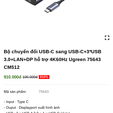
Bộ chuyển đổi USB-C sang USB-C+3*USB
3.0+LAN+DP hỗ trợ 4K60Hz Ugreen 75643
CM512
910.000đ
100.000đ
810%
Mã sản phẩm:
75643
- Input : Type C
- Ouput : Displayport xuất hình ảnh