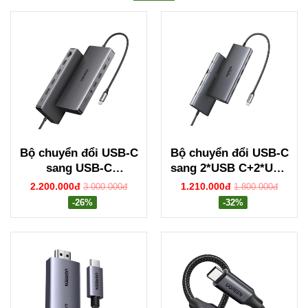
Bộ chuyển đổi USB-C
Bộ chuyển đổi USB-C
sang USB-C
sang 2*USB C+2*USB
PD+2*USB 3.2+USB-C
+HDMI+VGA + SD TF
2.200.000đ
1.210.000đ
3.000.000đ
1.800.000đ
3.2+2*USB
LAN+3.5mm hỗ trợ
-26%
-32%
3.0+RJ45+2*HDMI+DP
4K Ugreen 45520
+SD/TF+3.5mm hỗ
CM639
trợ 4K Ugreen 15978
CM681