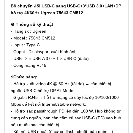
Bộ chuyển đổi USB-C sang USB-C+3*USB 3.0+LAN+DP
hỗ trợ 4K60Hz Ugreen 75643 CM512
⚙️ Thông số kỹ thuật
- Hãng sx : Ugreen
- Model : 75643 CM512
- Input : Type C
- Ouput : Displayport xuất hình ảnh
- USB : 2 × USB-A 3.0 + 1 × USB-C (data)
- Cổng mạng RJ45
⚡Chức năng:
- Hỗ trợ xuất video 4K @ 60 Hz (tối đa) → cần thiết bị
nguồn USB-C hỗ trợ DP Alt Mode.
- Gigabit RJ45 → hỗ trợ mạng có dây tốc độ 10/100/1000
Mbps để kết nối Internet/stable network.
- Hỗ trợ sạc passthrough PD lên đến 100 W, Hub không tự
cung cấp nguồn, bạn cần cắm củ sạc USB-C (PD) vào hub
nếu muốn sạc cho thiết bị.
- Kết nối USB ngoài (ổ cứng, flash, chuột, bàn phím…).