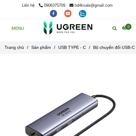
Liên hệ
0906375709
hd4ksale@gmail.com
0
MENU
Trang chủ
/
Sản phẩm
/
USB TYPE - C
/
Bộ chuyển đổi USB-