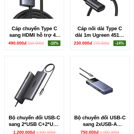
Cáp chuyển Type C
Cáp nối dài Type C
sang HDMI hỗ trợ 4K
dài 1m Ugreen 45191
dài 2m Ugreen 55330
US372
490.000đ
230.000đ
550.000đ
-10%
270.000đ
-14%
CM675
Bộ chuyển đổi USB-C
Bộ chuyển đổi USB-C
sang 2*USB C+2*USB
sang 2xUSB-A
2.0+USB 3.0+2*HDMI
3.0+USB-A 2.0+USB-C
1.200.000đ
750.000đ
1.800.000đ
1.000.000đ