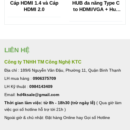
Cáp HDMI 1.4 và Cáp
HUB đa năng Type C
HDMI 2.0
to HDMI/VGA + Hub
USB 3.0, Lan, TF/SF
Ugreen
LIÊN HỆ
Công ty TNHH TM Công Nghệ KTC
Địa chỉ : 189/6 Nguyễn Văn Đậu, Phường 11, Quận Bình Thạnh
LH mua hàng :
0906375709
LH Kỹ thuật :
0984143409
Email:
hd4ksale@gmail.com
Thời gian làm việc: từ 8h - 18h30 (trừ ngày lễ)
( Qua giờ làm
việc goi số hotline hỗ trợ tới 21h )
Ngoài giờ & chủ nhật: Đặt hàng Online hay Gọi số Hotline