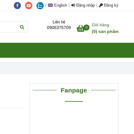
English
Đăng nhập
Đăng ký
Liên hệ
Giỏ hàng
0906375709
0
(
0
) sản phẩm
Fanpage