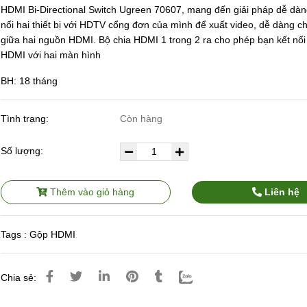
HDMI Bi-Directional Switch Ugreen 70607, mang đến giải pháp dễ dàn
nối hai thiết bị với HDTV cổng đơn của mình để xuất video, dễ dàng c
giữa hai nguồn HDMI. Bộ chia HDMI 1 trong 2 ra cho phép bạn kết nố
HDMI với hai màn hình
BH: 18 tháng
Tình trạng:
Còn hàng
Số lượng:
Thêm vào giỏ hàng
Liên hệ
Tags :
Gộp HDMI
Chia sẻ: