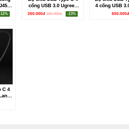
J45
cổng USB 3.0 Ugreen
4 cổng USB 3.
2
70336
cổng USB-C cấ
260.000đ
650.000
-12%
300.000đ
-13%
Ugreen 50
 C 4
Lan
252