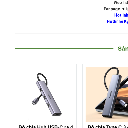
Web
: h
Fanpage
:
htt
Hotlinh
Hotlinhe Kỹ
Sản
Bộ chia Hub USB-C ra 4
Bộ chia Type C 3