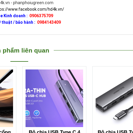
d4k.vn - phanphoiugreen.com
ps://www.facebook.com/hd4k.vn/
e Kinh doanh :
0906375709
 thuật / bảo hành :
0984143409
 phẩm liên quan
 cổng
Bộ chia USB Type C 4
Bộ chia USB T