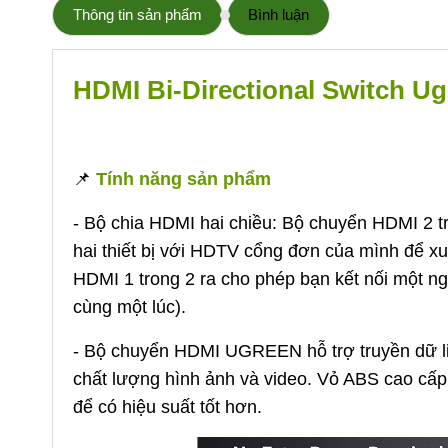
Thông tin sản phẩm
Bình luận
HDMI Bi-Directional Switch U
📌
Tính năng sản phẩm
- Bộ chia HDMI hai chiều: Bộ chuyển HDMI 2 
hai thiết bị với HDTV cổng đơn của mình để x
HDMI 1 trong 2 ra cho phép bạn kết nối một n
cùng một lúc).
- Bộ chuyển HDMI UGREEN hỗ trợ truyền dữ liệ
chất lượng hình ảnh và video. Vỏ ABS cao cấp 
để có hiệu suất tốt hơn.