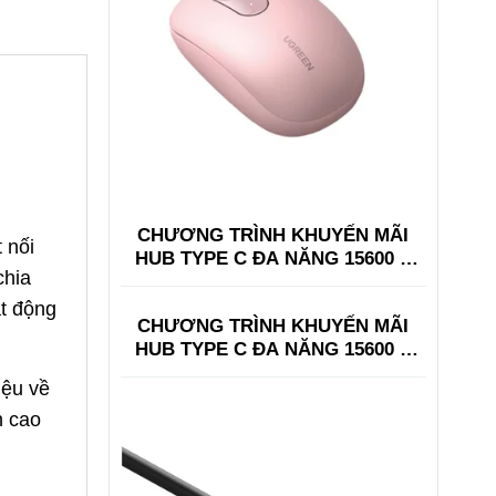
CHƯƠNG TRÌNH KHUYẾN MÃI
 nối
HUB TYPE C ĐA NĂNG 15600 +
chia
15601
ạt động
CHƯƠNG TRÌNH KHUYẾN MÃI
HUB TYPE C ĐA NĂNG 15600 +
15601
iệu về
h cao