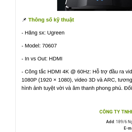
📌
Thông số kỹ thuật
- Hãng sx: Ugreen
- Model: 70607
- In vs Out: HDMI
- Công tắc HDMI 4K @ 60Hz: Hỗ trợ đầu ra vi
1080P (1920 × 1080), video 3D và ARC, tương t
hình ảnh tuyệt vời và âm thanh phong phú. Đố
CÔNG TY TNH
Add
: 189/6 N
E-m