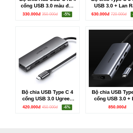
cổng USB 3.0 màu đen
USB 3.0 + Lan R
Ugreen 20841 CM473
Ugreen 2093
330.000đ
630.000đ
350.000đ
-5%
720.000đ
Bộ chia USB Type C 4
Bộ chia USB Type
cổng USB 3.0 Ugreen
cổng USB 3.0 + 
50979
RJ45 Ugreen 50
420.000đ
850.000đ
450.000đ
-6%