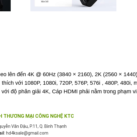
deo lên đến 4K @ 60Hz (3840 × 2160), 2K (2560 × 1440)
hích với 1080P, 1080i, 720P, 576P, 576i , 480P, 480i, m
i với độ phân giải 4K, Cáp HDMI phải nằm trong phạm vi
H THƯƠNG MẠI CÔNG NGHỆ KTC
guyễn Văn Đậu, P.11, Q. Bình Thạnh
ail
: hd4ksale@gmail.com