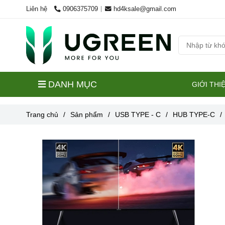
Liên hệ
0906375709
hd4ksale@gmail.com
DANH MỤC
GIỚI THI
Trang chủ
/
Sản phẩm
/
USB TYPE - C
/
HUB TYPE-C
/