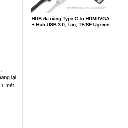
HUB đa năng Type C to HDMI/VGA
+ Hub USB 3.0, Lan, TF/SF Ugreen
,
ang lại
 1 mét.