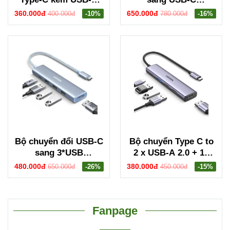
sang cổng mạng
PD+2*USB
360.000đ
650.000đ
400.000đ
-10%
780.000đ
-16%
Gigabit Ugreen 15638
3.2+2*USB-C
CM650
3.2+HDMI Groovy
Robot Uno Ugreen
35998 CD361
Bộ chuyển đổi USB-C
Bộ chuyển Type C to
sang 3*USB
2 x USB-A 2.0 + 1x
3.0+HDMI+USB-C hỗ
USB-A 3.0 + HDMI +
480.000đ
380.000đ
650.000đ
-26%
450.000đ
-15%
trợ 4K Ugreen 35581
PD 4K@30Hz Ugreen
15495
Fanpage