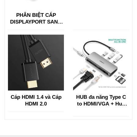
PHÂN BIỆT CÁP
DISPLAYPORT SANG
HDMI VỚI HDMI SANG
DISPLAYPORT
Cáp HDMI 1.4 và Cáp
HUB đa năng Type C
HDMI 2.0
to HDMI/VGA + Hub
USB 3.0, Lan, TF/SF
Ugreen