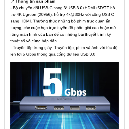
📌
Thông tin sản phẩm
- Bộ chuyển đổi USB-C sang 3*USB 3.0+HDMI+SD/TF hỗ
trợ 4K Ugreen (20956): hỗ trợ 4k@30Hz với cổng USB C
sang HDMI. Thưởng thức những bộ phim trực quan ấn
tượng, các cuộc họp trực tuyến độ phân giải cao hoặc mở
rộng màn hình của bạn để có những bài thuyết trình kỹ
thuật số vô cùng hấp dẫn.
- Truyền tệp trong giây: Truyền tệp, phim và ảnh với tốc độ
lên tới 5 Gbps thông qua cổng dữ liệu USB 3.0