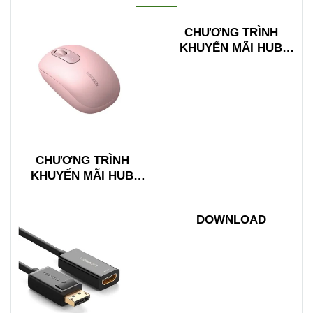
CHƯƠNG TRÌNH
KHUYẾN MÃI HUB
TYPE C ĐA NĂNG
15600 + 15601
CHƯƠNG TRÌNH
KHUYẾN MÃI HUB
TYPE C ĐA NĂNG
15600 + 15601
DOWNLOAD