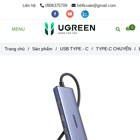
Liên hệ
0906375709
hd4ksale@gmail.com
0
MENU
Trang chủ
/
Sản phẩm
/
USB TYPE - C
/
TYPE-C CHUYỂN
/