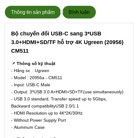
Thông tin sản phẩm
Bình luận
Bộ chuyển đổi USB-C sang 3*USB
3.0+HDMI+SD/TF hỗ trợ 4K Ugreen (20956)
CM511
📌
Thông số kỹ thuật
- Hãng sx : Ugreen
- Model : 20956a - CM511
- Input: USB-C Male
- Output: 3*USB 3.0 A+HDMI+SD+TF(use simultaneously)
- USB 3.0 standard, Transfer speed up to 5Gbps,
Backward compatibilityUSB 2.0/1.1
- HDMI Resolution up to 4K*2K/30Hz
- Without Power Supply Port
- Aluminum Case