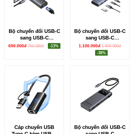
Bộ chuyển đổi USB-C
Bộ chuyển đổi USB-C
sang USB-C
sang USB-C
PD+3*USB
PD+2USB-A
650.000đ
1.100.000đ
750.000đ
-13%
1.800.000đ
3.0+RJ45+HDMI hỗ
3.2+2USB-C
-38%
trợ 4K@60hz Ugreen
3.2+2HDMI hỗ trợ 4K
45000 CM512
Ugreen 45379
Cáp chuyển USB
Bộ chuyển đổi USB-C
Type-C kèm USB-A
sang USB-C