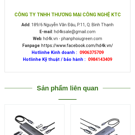
CÔNG TY TNHH THƯƠNG MẠI CÔNG NGHỆ KTC
Add
: 189/6 Nguyễn Văn Đậu, P.11, Q. Bình Thạnh
E-mail
: hd4ksale@gmail.com
Web
: hd4k.vn - phanphoiugreen.com
Fanpage
:
https://www.facebook.com/hd4k.vn/
Hotlinhe Kinh doanh :
0906375709
Hotlinhe Kỹ thuật / bảo hành :
0984143409
Sản phẩm liên quan