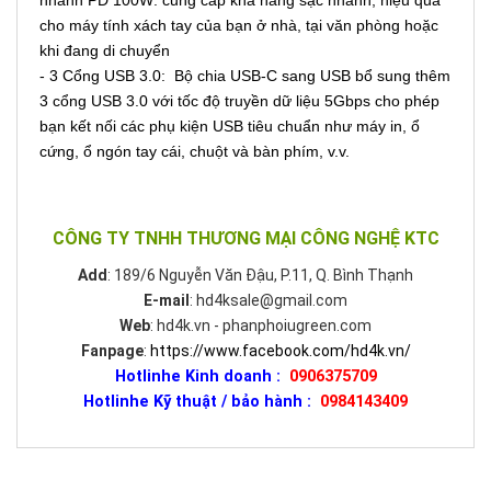
cho máy tính xách tay của bạn ở nhà, tại văn phòng hoặc
khi đang di chuyển
- 3 Cổng USB 3.0: Bộ chia USB-C sang USB bổ sung thêm
3 cổng USB 3.0 với tốc độ truyền dữ liệu 5Gbps cho phép
bạn kết nối các phụ kiện USB tiêu chuẩn như máy in, ổ
cứng, ổ ngón tay cái, chuột và bàn phím, v.v.
CÔNG TY TNHH THƯƠNG MẠI CÔNG NGHỆ KTC
Add
: 189/6 Nguyễn Văn Đậu, P.11, Q. Bình Thạnh
E-mail
: hd4ksale@gmail.com
Web
: hd4k.vn - phanphoiugreen.com
Fanpage
:
https://www.facebook.com/hd4k.vn/
Hotlinhe Kinh doanh :
0906375709
Hotlinhe Kỹ thuật / bảo hành :
0984143409