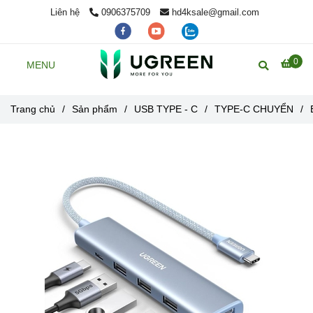
Liên hệ
0906375709
hd4ksale@gmail.com
0
MENU
Trang chủ
/
Sản phẩm
/
USB TYPE - C
/
TYPE-C CHUYỂN
/