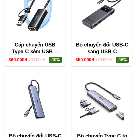
Cáp chuyển USB
Bộ chuyển đổi USB-C
Type-C kèm USB-A
sang USB-C
sang cổng mạng
PD+2*USB
360.000đ
650.000đ
400.000đ
-10%
780.000đ
-16%
Gigabit Ugreen 15638
3.2+2*USB-C
CM650
3.2+HDMI Groovy
Robot Uno Ugreen
35998 CD361
Bộ chuyển đổi USB-C
Bộ chuyển Type C to