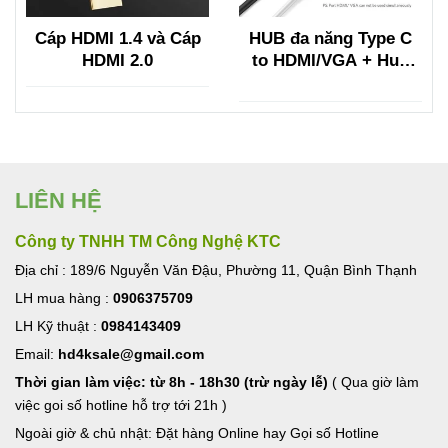
Cáp HDMI 1.4 và Cáp
HUB đa năng Type C
HDMI 2.0
to HDMI/VGA + Hub
USB 3.0, Lan, TF/SF
Ugreen
LIÊN HỆ
Công ty TNHH TM Công Nghệ KTC
Địa chỉ : 189/6 Nguyễn Văn Đậu, Phường 11, Quận Bình Thạnh
LH mua hàng :
0906375709
LH Kỹ thuật :
0984143409
Email:
hd4ksale@gmail.com
Thời gian làm việc: từ 8h - 18h30 (trừ ngày lễ)
( Qua giờ làm
việc goi số hotline hỗ trợ tới 21h )
Ngoài giờ & chủ nhật: Đặt hàng Online hay Gọi số Hotline