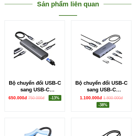
Sản phẩm liên quan
Bộ chuyển đổi USB-C
Bộ chuyển đổi USB-C
sang USB-C
sang USB-C
PD+3*USB
PD+2USB-A
650.000đ
1.100.000đ
750.000đ
-13%
1.800.000đ
3.0+RJ45+HDMI hỗ
3.2+2USB-C
-38%
trợ 4K@60hz Ugreen
3.2+2HDMI hỗ trợ 4K
45000 CM512
Ugreen 45379