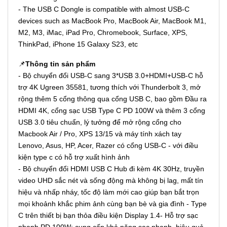
- The USB C Dongle is compatible with almost USB-C
devices such as MacBook Pro, MacBook Air, MacBook M1,
M2, M3, iMac, iPad Pro, Chromebook, Surface, XPS,
ThinkPad, iPhone 15 Galaxy S23, etc
📌
Thông tin sản phẩm
- Bộ chuyển đổi USB-C sang 3*USB 3.0+HDMI+USB-C hỗ
trợ 4K Ugreen 35581, tương thích với Thunderbolt 3, mở
rộng thêm 5 cổng thông qua cổng USB C, bao gồm Đầu ra
HDMI 4K, cổng sạc USB Type C PD 100W và thêm 3 cổng
USB 3.0 tiêu chuẩn, lý tưởng để mở rộng cổng cho
Macbook Air / Pro, XPS 13/15 và máy tính xách tay
Lenovo, Asus, HP, Acer, Razer có cổng USB-C - với điều
kiện type c có hỗ trợ xuất hình ảnh
- Bộ chuyển đổi HDMI USB C Hub đi kèm 4K 30Hz, truyền
video UHD sắc nét và sống động mà không bị lag, mất tín
hiệu và nhấp nháy, tốc độ làm mới cao giúp bạn bắt trọn
mọi khoảnh khắc phim ảnh cùng bạn bè và gia đình - Type
C trên thiết bị bạn thỏa điều kiện Display 1.4- Hỗ trợ sạc
nhanh PD 100W: cung cấp khả năng sạc nhanh, hiệu quả