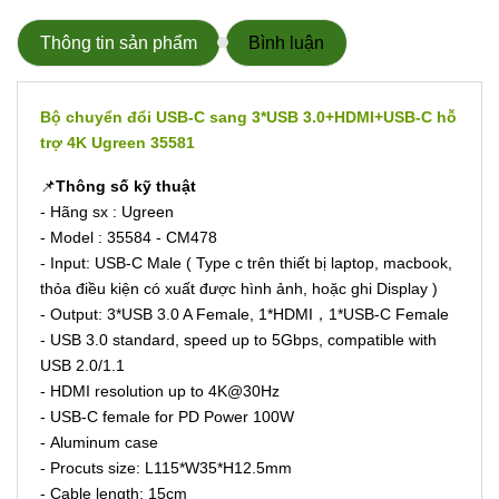
Thông tin sản phẩm
Bình luận
Bộ chuyển đổi USB-C sang 3*USB 3.0+HDMI+USB-C hỗ
trợ 4K Ugreen 35581
📌
Thông số kỹ thuật
- Hãng sx : Ugreen
- Model : 35584 - CM478
- Input: USB-C Male ( Type c trên thiết bị laptop, macbook,
thỏa điều kiện có xuất được hình ảnh, hoặc ghi Display )
- Output: 3*USB 3.0 A Female, 1*HDMI，1*USB-C Female
- USB 3.0 standard, speed up to 5Gbps, compatible with
USB 2.0/1.1
- HDMI resolution up to 4K@30Hz
- USB-C female for PD Power 100W
- Aluminum case
- Procuts size: L115*W35*H12.5mm
- Cable length: 15cm