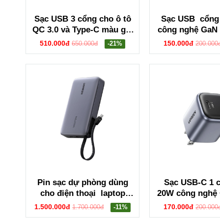
Sạc USB 3 cổng cho ô tô
Sạc USB cổng
QC 3.0 và Type-C màu ghi
công nghệ GaN 
xám Ugreen 35024 EC703
dây màu đen 
510.000đ
150.000đ
650.000đ
-21%
200.000
75953 X5
Pin sạc dự phòng dùng
Sạc USB-C 1 
cho điện thoại laptop
20W công nghệ
20000mAh Lithium có dây
đen Ugreen 55
1.500.000đ
170.000đ
1.700.000đ
-11%
200.000
USB-C tích hợp Ugreen