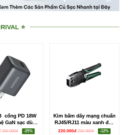
RIVAL ⭐
B cổng PD 18W
Kìm bấm dây mạng chuẩn
hệ GaN sạc dùng
RJ45/RJ11 màu xanh đen
àu đen Ugreen
Ugreen 35971 NW304
đ
220.000đ
200.000đ
-25%
250.000đ
-12%