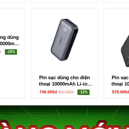
tính qua cổng usb-C
7
Ugreen 35267 CM767
òng dùng
 10000mAh
n 25919
đ
-10%
Pin sạc dùng cho điện
Pin sạc
thoại 10000mAh Li-ion
thoại 1
Ugreen 25185 PB502
màu ghi
740.000đ
570.000
850.000đ
-12%
Ugree