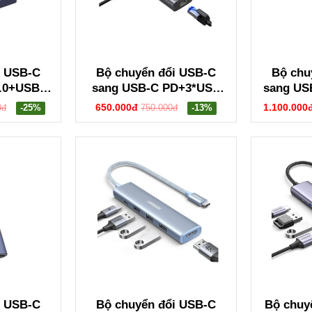
i USB-C
Bộ chuyển đổi USB-C
Bộ chu
.0+USB-A
sang USB-C PD+3*USB
sang US
-C
3.0+RJ45+HDMI hỗ trợ
3.2+2USB
650.000đ
1.100.000
0đ
-25%
750.000đ
-13%
ỗ trợ 4K
4K@60hz Ugreen 45000
trợ 4K
 CM888
CM512
i USB-C
Bộ chuyển đổi USB-C
Bộ chuyể