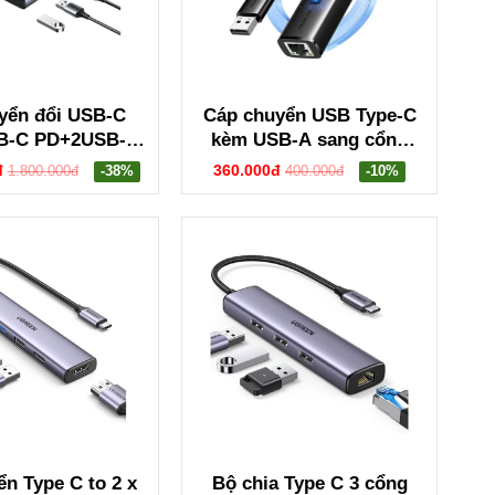
yển đổi USB-C
Cáp chuyển USB Type-C
B-C PD+2USB-A
kèm USB-A sang cổng
-C 3.2+2HDMI hỗ
mạng Gigabit Ugreen
đ
360.000đ
1.800.000đ
-38%
400.000đ
-10%
 Ugreen 45379
15638 CM650
n Type C to 2 x
Bộ chia Type C 3 cổng