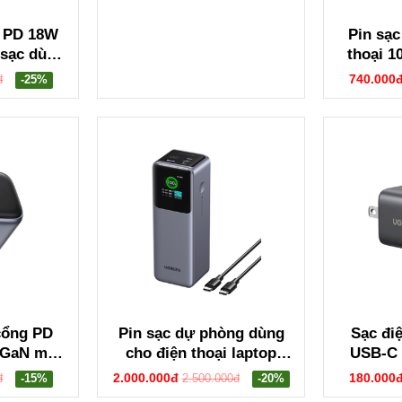
 PD 18W
Pin sạc
sạc dùng
thoại 1
Ugreen
Ugree
740.000
đ
-25%
18
cổng PD
Pin sạc dự phòng dùng
Sạc điệ
 GaN màu
cho điện thoại laptop
USB-C 
527 X512
25000mAh Ugreen 35525B
20W Ugr
2.000.000đ
180.000
đ
-15%
2.500.000đ
-20%
CD359