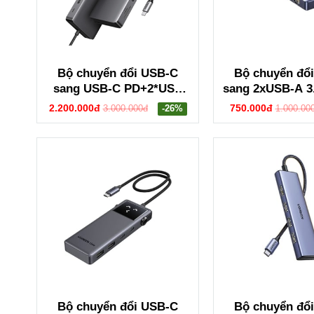
Bộ chuyển đổi USB-C
Bộ chuyển đổ
sang USB-C PD+2*USB
sang 2xUSB-A 3
3.2+USB-C 3.2+2*USB
2.0+USB
2.200.000đ
750.000đ
3.000.000đ
-26%
1.000.00
3.0+RJ45+2*HDMI+DP+SD
3.0+HDMI+LAN h
/TF+3.5mm hỗ trợ 4K
Ugreen 45155
Ugreen 15978 CM681
Bộ chuyển đổi USB-C
Bộ chuyển đổ