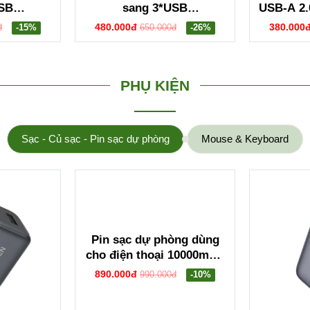
USB
sang 3*USB
USB-A 2.
F hỗ trợ
3.0+HDMI+USB-C hỗ trợ
+ HDMI
480.000đ
380.000
đ
-15%
650.000đ
-26%
56) CM511
4K Ugreen 35581
Ug
PHỤ KIỆN
Sạc - Củ sạc - Pin sạc dự phòng
Mouse & Keyboard
Pin sạc dự phòng dùng
cho điện thoại 10000mAh
Li-ion Ugreen 25919
890.000đ
990.000đ
-10%
PB561