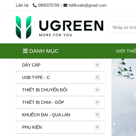
Liên hệ
0906375709
hd4ksale@gmail.com
DANH MỤC
GIỚI THI
DÂY CÁP
USB TYPE - C
THIẾT BỊ CHUYỂN ĐỔI
THIẾT BỊ CHIA - GỘP
KHUẾCH ĐẠI - QUA LAN
PHỤ KIỆN