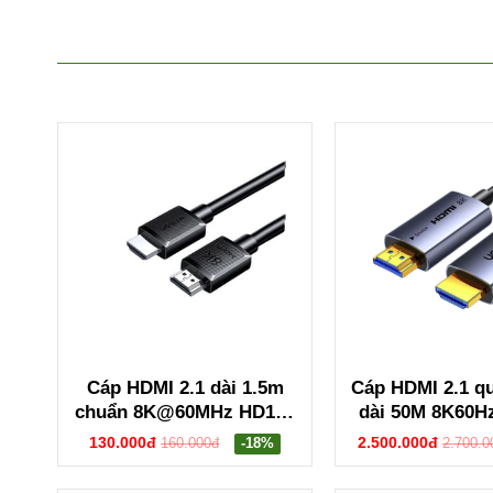
55992B PB551
Cáp HDMI 2.1 dài 1.5m
Cáp HDMI 2.1 q
chuẩn 8K@60MHz HD175
dài 50M 8K60H
Ugreen 45431
55510 HD
130.000đ
2.500.000đ
160.000đ
-18%
2.700.0