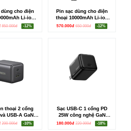
 dùng cho điện
Pin sạc dùng cho điện
0000mAh Li-ion
thoại 10000mAh Li-ion
n 25185 PB502
màu ghi 2 cổng đầu ra
đ
570.000đ
850.000đ
-12%
650.000đ
-12%
Ugreen 25742 PB311
n thoại 2 cổng
Sạc USB-C 1 cổng PD
và USB-A GaN
25W công nghệ GaN
een 55533 X514
Ugreen 75955 X517
đ
180.000đ
200.000đ
-10%
220.000đ
-18%