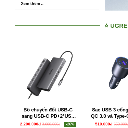
Xem thêm ...
⭐ UGRE
Bộ chuyển đổi USB-C
Sạc USB 3 cổng
sang USB-C PD+2*USB
QC 3.0 và Type-
3.2+USB-C 3.2+2*USB
xám Ugreen 350
2.200.000đ
510.000đ
3.000.000đ
-26%
650.000