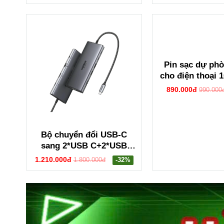
3.0+RJ45+2*HDMI+DP+SD
/TF+3.5mm hỗ trợ 4K
Ugreen 15978 CM681
Pin sạc dự ph
cho điện thoại
Li-ion Ugree
890.000đ
990.000
PB561
Bộ chuyển đổi USB-C
sang 2*USB C+2*USB
+HDMI+VGA + SD TF
1.210.000đ
1.800.000đ
-32%
LAN+3.5mm hỗ trợ 4K
Ugreen 45520 CM639