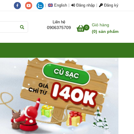
English
Đăng nhập
Đăng ký
Liên hệ
Giỏ hàng
0906375709
0
(
0
) sản phẩm