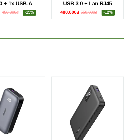
0 + 1x USB-A 3.0
USB 3.0 + Lan RJ45
 + PD 4K@30Hz
Ugreen 60600
đ
480.000đ
450.000đ
-15%
550.000đ
-12%
reen 15495