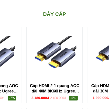
DÂY CÁP
uang AOC
Cáp HDMI 2.1 quang AOC
Cáp HDM
z Ugreen
dài 40M 8K60Hz Ugreen
dài 30M
183
55509 HD183
55
2.180.000đ
1.990.000
00đ
-7%
2.400.000đ
-9%