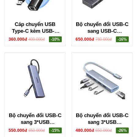
Cáp chuyển USB
Bộ chuyển đổi USB-C
Type-C kèm USB-A
sang USB-C
sang cổng mạng
PD+2*USB
360.000đ
650.000đ
400.000đ
-10%
780.000đ
-16%
Gigabit Ugreen 15638
3.2+2*USB-C
CM650
3.2+HDMI Groovy
Robot Uno Ugreen
35998 CD361
Bộ chuyển đổi USB-C
Bộ chuyển đổi USB-C
sang 3*USB
sang 3*USB
3.0+HDMI+SD/TF hỗ
3.0+HDMI+USB-C hỗ
550.000đ
480.000đ
650.000đ
-15%
650.000đ
-26%
trợ 4K Ugreen (20956)
trợ 4K Ugreen 35581