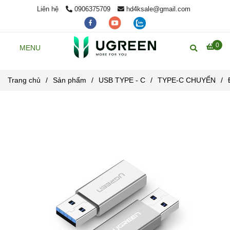
Liên hệ
0906375709
hd4ksale@gmail.com
0
MENU
Trang chủ
/
Sản phẩm
/
USB TYPE - C
/
TYPE-C CHUYỂN
/