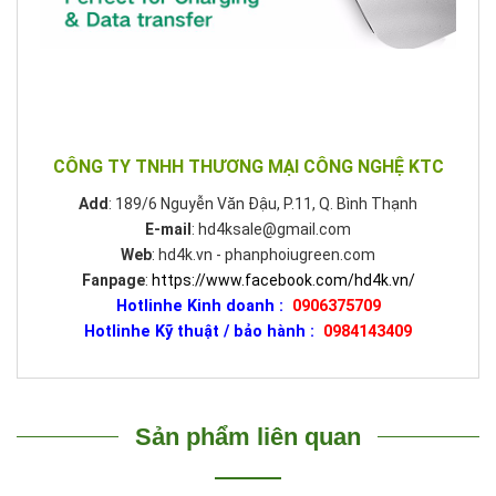
CÔNG TY TNHH THƯƠNG MẠI CÔNG NGHỆ KTC
Add
: 189/6 Nguyễn Văn Đậu, P.11, Q. Bình Thạnh
E-mail
: hd4ksale@gmail.com
Web
: hd4k.vn - phanphoiugreen.com
Fanpage
:
https://www.facebook.com/hd4k.vn/
Hotlinhe Kinh doanh :
0906375709
Hotlinhe Kỹ thuật / bảo hành :
0984143409
Sản phẩm liên quan