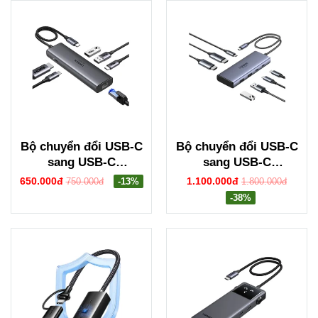
Bộ chuyển đổi USB-C
Bộ chuyển đổi USB-C
sang USB-C
sang USB-C
PD+3*USB
PD+2USB-A
650.000đ
1.100.000đ
750.000đ
-13%
1.800.000đ
3.0+RJ45+HDMI hỗ
3.2+2USB-C
-38%
trợ 4K@60hz Ugreen
3.2+2HDMI hỗ trợ 4K
45000 CM512
Ugreen 45379